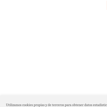
Utilizamos cookies propias y de terceros para obtener datos estadístic
ABOUT
NEWS
FAQ
RSS
MI CU