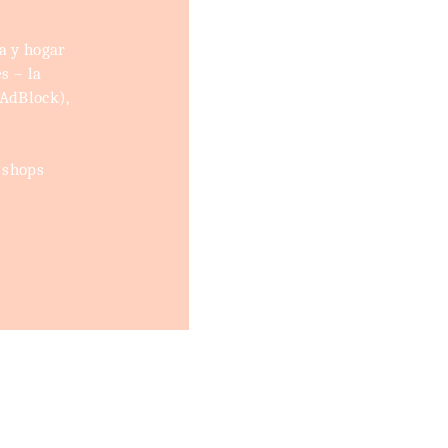
a y hogar
s – la
(AdBlock),
 shops