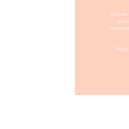
Para ver
neces
extensión
Nuest