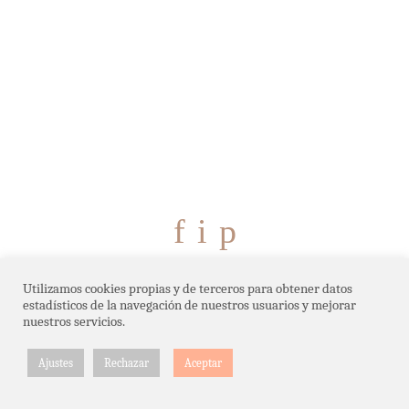
f
i
p
ABOUT
NEWS
FAQ
RSS
Utilizamos cookies propias y de terceros para obtener datos
estadísticos de la navegación de nuestros usuarios y mejorar
nuestros servicios.
MI CUENTA
AVISO LEGAL
CONTACTO
Ajustes
Rechazar
Aceptar
FORMENTERAGUAMARINA ©2026